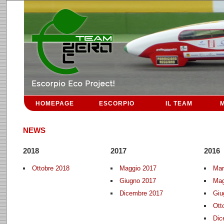
HOMEPAGE
ESCORPIO
IL TEAM
M
NEWS
2018
2017
2016
Ottobre 2018
Maggio 2017
Mar
Giugno 2017
Mag
Dicembre 2017
Giu
Ott
Dic