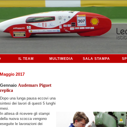
O
IL TEAM
MULTIMEDIA
SALA STAMPA
S
Maggio 2017
Gennaio
Audemars Piguet
replica
Dopo una lunga pausa eccovi una
sintesi dei lavori di questi 5 lunghi
mesi.
In attesa di ricevere gli stampi
della nuova scocca vengono
eseguite le lavorazioni dei