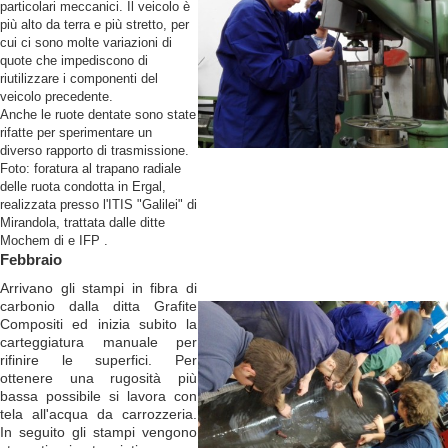
particolari meccanici. Il veicolo è
più alto da terra e più stretto, per
cui ci sono molte variazioni di
quote che impediscono di
riutilizzare i componenti del
veicolo precedente.
Anche le ruote dentate sono state
rifatte per sperimentare un
diverso rapporto di trasmissione.
Foto: foratura al trapano radiale
delle ruota condotta in Ergal,
realizzata presso l'ITIS "Galilei" di
Mirandola, trattata dalle ditte
Mochem di e IFP .
Febbraio
Arrivano gli stampi in fibra di
carbonio dalla ditta Grafite
Compositi ed inizia subito la
carteggiatura manuale per
rifinire le superfici. Per
ottenere una rugosità più
bassa possibile si lavora con
tela all'acqua da carrozzeria.
In seguito gli stampi vengono