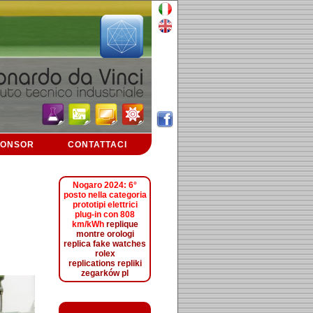
PONSOR
CONTATTACI
Nogaro 2024: 6°
posto nella categoria
prototipi elettrici
plug-in con 808
km/kWh
replique
montre
orologi
replica
fake watches
rolex
replications
repliki
zegarków pl
L'orologio da donna di 34 mm di diametro presenta una cassa
in acciaio con movimento meccanico a carica automatica
L888. Il quadrante blu è abbinato a lancette rodiate e rivestito
con rivestimento luminoso Super-LumiNova.
hublot replica
Sul