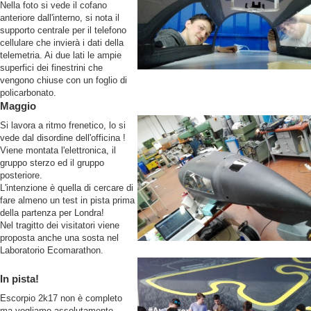
Nella foto si vede il cofano
anteriore dall'interno, si nota il
supporto centrale per il telefono
cellulare che invierà i dati della
telemetria. Ai due lati le ampie
superfici dei finestrini che
vengono chiuse con un foglio di
policarbonato.
Maggio
Si lavora a ritmo frenetico, lo si
vede dal disordine dell'officina !
Viene montata l'elettronica, il
gruppo sterzo ed il gruppo
posteriore.
L'intenzione è quella di cercare di
fare almeno un test in pista prima
della partenza per Londra!
Nel tragitto dei visitatori viene
proposta anche una sosta nel
Laboratorio Ecomarathon.
In pista!
Escorpio 2k17 non è completo
ma vogliamo assolutamente