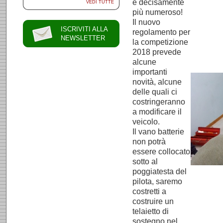
e decisamente
VEDI TUTTE
più numeroso!
Il nuovo
ISCRIVITI ALLA
regolamento per
NEWSLETTER
la competizione
2018 prevede
alcune
importanti
novità, alcune
delle quali ci
costringeranno
a modificare il
veicolo.
Il vano batterie
non potrà
essere collocato
sotto al
poggiatesta del
pilota, saremo
costretti a
costruire un
telaietto di
sostegno nel