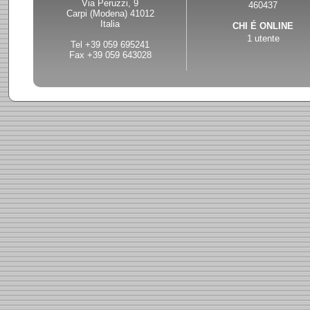
Via Peruzzi, 9
460437
mechanical watch is a very mea
Carpi (Modena) 41012
start for this year.
Italia
CHI É ONLINE
1 utente
Tel +39 059 695241
Fax +39 059 643028