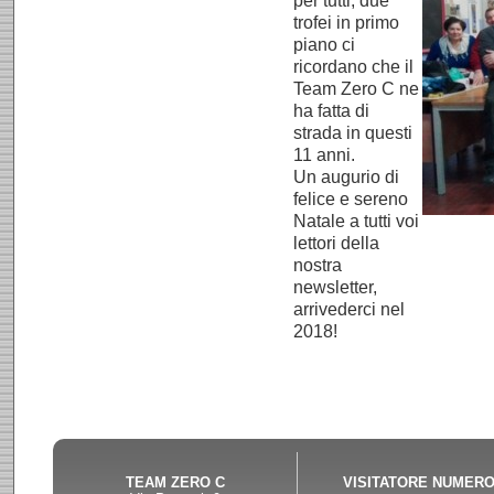
per tutti, due
trofei in primo
piano ci
ricordano che il
Team Zero C ne
ha fatta di
strada in questi
11 anni.
Un augurio di
felice e sereno
Natale a tutti voi
lettori della
nostra
newsletter,
arrivederci nel
2018!
Product designer Werner
repliq
Aisslinger Studio, and NOMOS'
New York (MoMA) to the V&A Mu
The dial is inspired by the race
small seconds hand. The narrow
and tomorrow at a glance.
replic
TEAM ZERO C
VISITATORE NUMER
adjusted by two-way operation o