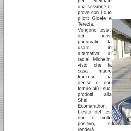
per effettuare
una sessione di
prove con i due
piloti: Gioele e
Terezia.
Vengono testati
dei nuovi
pneumatici da
usare in
alternativa ai
radiali Michelin,
visto che la
casa madre
francese ha
deciso di non
fornire più i suoi
prodotti alla
Shell
Ecomarathon.
L'esito del test
non è molto
positivo, si
renderà