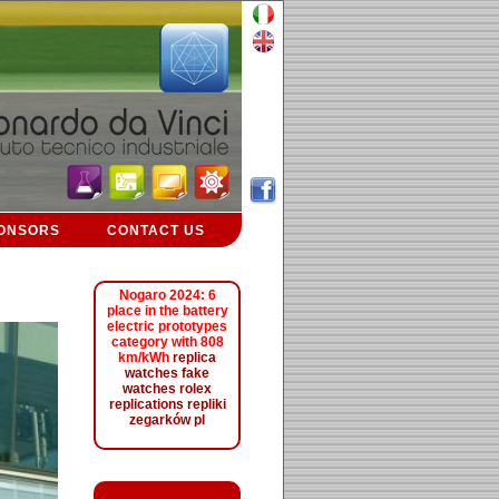
ONSORS
CONTACT US
Nogaro 2024: 6
place in the battery
electric prototypes
category with 808
km/kWh
replica
watches
fake
watches
rolex
replications
repliki
zegarków pl
L'orologio da donna di 34 mm di diametro presenta una cassa
in acciaio con movimento meccanico a carica automatica
L888. Il quadrante blu è abbinato a lancette rodiate e rivestito
con rivestimento luminoso Super-LumiNova.
hublot replica
Sul