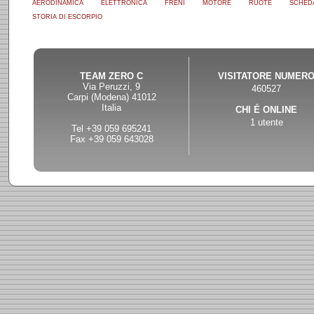
AERODINAMICA
ELETTRONICA
FRENI
MOTORE
RUOTE
SCHED
STORIA DI ESCORPIO
TEAM ZERO C
VISITATORE NUMER
Via Peruzzi, 9
460527
Carpi (Modena) 41012
Italia
CHI É ONLINE
1 utente
Tel +39 059 695241
Fax +39 059 643028