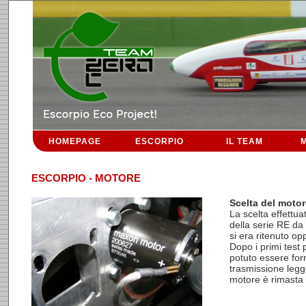
HOMEPAGE
ESCORPIO
IL TEAM
M
ESCORPIO - MOTORE
Scelta del motor
La scelta effettu
della serie RE da
si era ritenuto 
Dopo i primi test
potuto essere for
trasmissione legg
motore è rimasta 