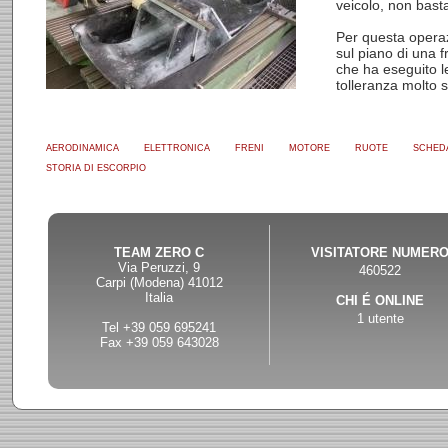
veicolo, non bast
Per questa operaz
sul piano di una 
che ha eseguito l
tolleranza molto s
AERODINAMICA
ELETTRONICA
FRENI
MOTORE
RUOTE
SCHED
STORIA DI ESCORPIO
TEAM ZERO C
VISITATORE NUMER
Via Peruzzi, 9
460522
Carpi (Modena) 41012
Italia
CHI É ONLINE
1 utente
Tel +39 059 695241
Fax +39 059 643028